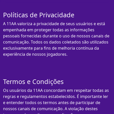
Políticas de Privacidade
A 11AA valoriza a privacidade de seus usuários e está
empenhada em proteger todas as informações
pessoais fornecidas durante o uso de nossos canais de
comunicação. Todos os dados coletados são utilizados
exclusivamente para fins de melhoria contínua da
experiência de nossos jogadores.
Termos e Condições
Os usuários da 11AA concordam em respeitar todas as
regras e regulamentos estabelecidos. É importante ler
e entender todos os termos antes de participar de
nossos canais de comunicação. A violação destes