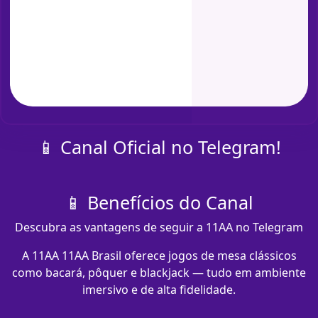
📱 Canal Oficial no Telegram!
📱 Benefícios do Canal
Descubra as vantagens de seguir a 11AA no Telegram
A 11AA 11AA Brasil oferece jogos de mesa clássicos
como bacará, pôquer e blackjack — tudo em ambiente
imersivo e de alta fidelidade.