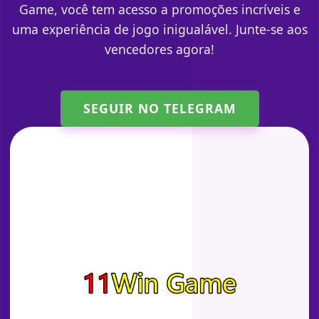
Game, você tem acesso a promoções incríveis e
uma experiência de jogo inigualável. Junte-se aos
vencedores agora!
SEGUIR NO TELEGRAM