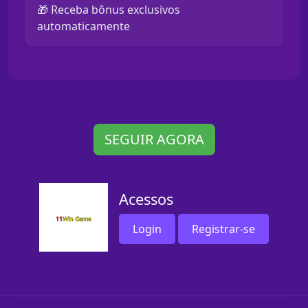
🎁 Receba bônus exclusivos
automaticamente
SEGUIR AGORA
Acessos
Login
Registrar-se