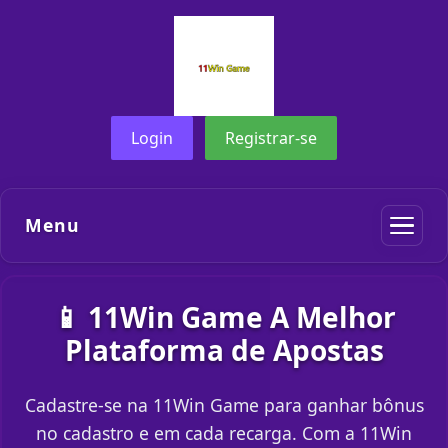
Login
Registrar-se
Menu
📱 11Win Game A Melhor
Plataforma de Apostas
Cadastre-se na 11Win Game para ganhar bônus
no cadastro e em cada recarga. Com a 11Win