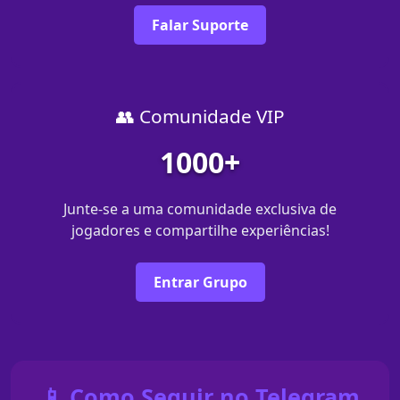
Falar Suporte
👥 Comunidade VIP
1000+
Junte-se a uma comunidade exclusiva de
jogadores e compartilhe experiências!
Entrar Grupo
📱 Como Seguir no Telegram