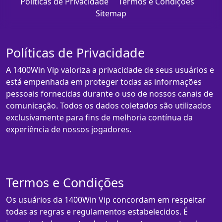
Políticas de Privacidade
Termos e Condições
Sitemap
Políticas de Privacidade
A 1400Win Vip valoriza a privacidade de seus usuários e
está empenhada em proteger todas as informações
pessoais fornecidas durante o uso de nossos canais de
comunicação. Todos os dados coletados são utilizados
exclusivamente para fins de melhoria contínua da
experiência de nossos jogadores.
Termos e Condições
Os usuários da 1400Win Vip concordam em respeitar
todas as regras e regulamentos estabelecidos. É