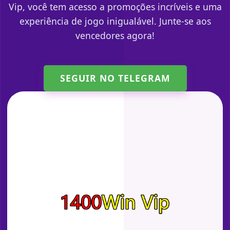
Vip, você tem acesso a promoções incríveis e uma
experiência de jogo inigualável. Junte-se aos
vencedores agora!
SEGUIR NO TELEGRAM