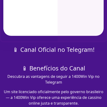
📱 Canal Oficial no Telegram!
📱 Benefícios do Canal
Descubra as vantagens de seguir a 1400Win Vip no
Telegram
Um site licenciado oficialmente pelo governo brasileiro
— a 1400Win Vip oferece uma experiência de cassino
online justa e transparente.