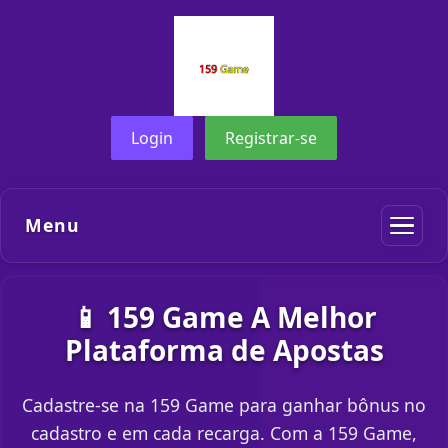
Login
Registrar-se
Menu
📱 159 Game A Melhor
Plataforma de Apostas
Cadastre-se na 159 Game para ganhar bônus no
cadastro e em cada recarga. Com a 159 Game,