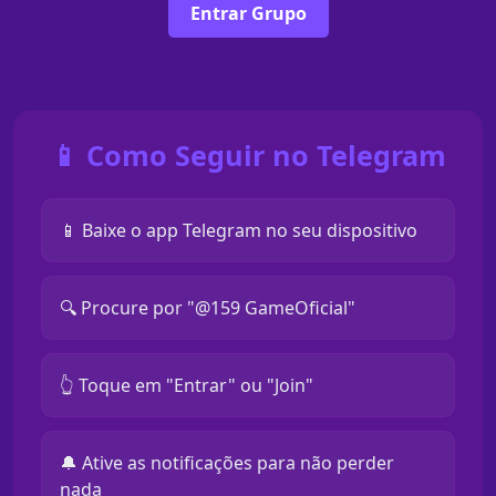
Entrar Grupo
📱 Como Seguir no Telegram
📱 Baixe o app Telegram no seu dispositivo
🔍 Procure por "@159 GameOficial"
👆 Toque em "Entrar" ou "Join"
🔔 Ative as notificações para não perder
nada