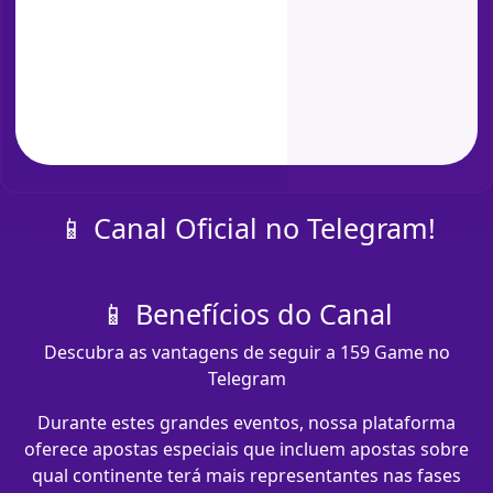
📱 Canal Oficial no Telegram!
📱 Benefícios do Canal
Descubra as vantagens de seguir a 159 Game no
Telegram
Durante estes grandes eventos, nossa plataforma
oferece apostas especiais que incluem apostas sobre
qual continente terá mais representantes nas fases