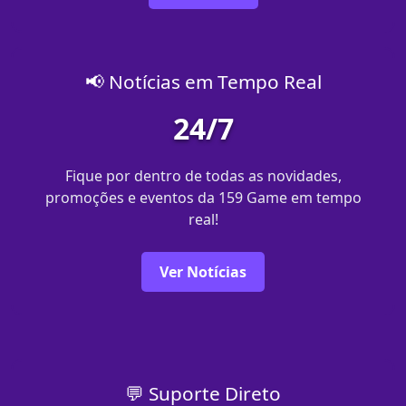
📢 Notícias em Tempo Real
24/7
Fique por dentro de todas as novidades,
promoções e eventos da 159 Game em tempo
real!
Ver Notícias
💬 Suporte Direto