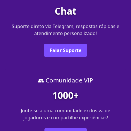
Chat
Suporte direto via Telegram, respostas rápidas e
atendimento personalizado!
Falar Suporte
👥 Comunidade VIP
1000+
Junte-se a uma comunidade exclusiva de
jogadores e compartilhe experiências!