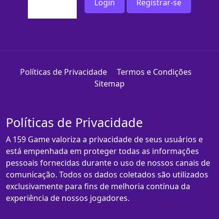
Login
Registrar-se
Políticas de Privacidade
Termos e Condições
Sitemap
Políticas de Privacidade
A 159 Game valoriza a privacidade de seus usuários e
está empenhada em proteger todas as informações
pessoais fornecidas durante o uso de nossos canais de
comunicação. Todos os dados coletados são utilizados
exclusivamente para fins de melhoria contínua da
experiência de nossos jogadores.