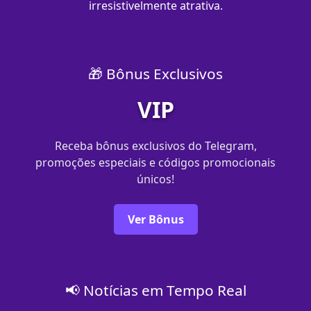
irresistivelmente atrativa.
🎁 Bônus Exclusivos
VIP
Receba bônus exclusivos do Telegram,
promoções especiais e códigos promocionais
únicos!
Ver Bônus
📢 Notícias em Tempo Real