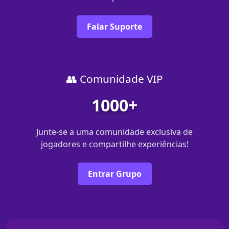
Falar Suporte
👥 Comunidade VIP
1000+
Junte-se a uma comunidade exclusiva de
jogadores e compartilhe experiências!
Entrar Grupo