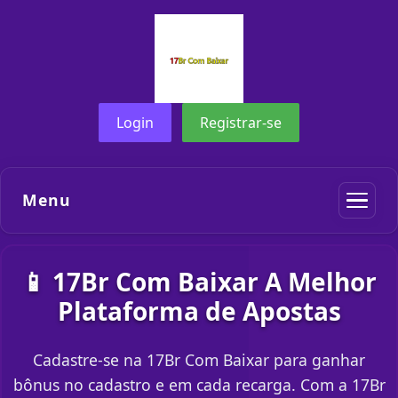
Login
Registrar-se
Menu
📱 17Br Com Baixar A Melhor
Plataforma de Apostas
Cadastre-se na 17Br Com Baixar para ganhar
bônus no cadastro e em cada recarga. Com a 17Br