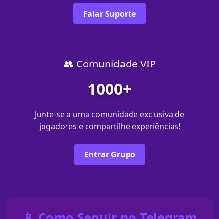
Falar Suporte
👥 Comunidade VIP
1000+
Junte-se a uma comunidade exclusiva de
jogadores e compartilhe experiências!
Entrar Grupo
📱 Como Seguir no Telegram