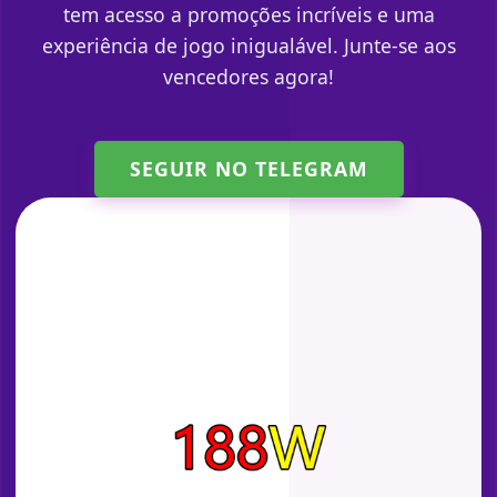
tem acesso a promoções incríveis e uma
experiência de jogo inigualável. Junte-se aos
vencedores agora!
SEGUIR NO TELEGRAM