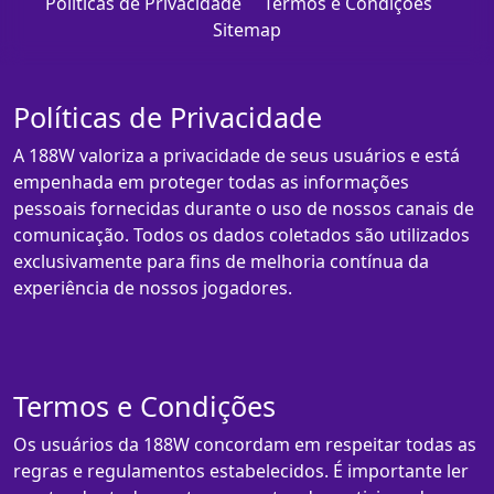
Políticas de Privacidade
Termos e Condições
Sitemap
Políticas de Privacidade
A 188W valoriza a privacidade de seus usuários e está
empenhada em proteger todas as informações
pessoais fornecidas durante o uso de nossos canais de
comunicação. Todos os dados coletados são utilizados
exclusivamente para fins de melhoria contínua da
experiência de nossos jogadores.
Termos e Condições
Os usuários da 188W concordam em respeitar todas as
regras e regulamentos estabelecidos. É importante ler