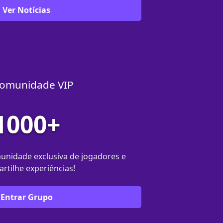
Ver Notícias
Comunidade VIP
1000+
unidade exclusiva de jogadores e
rtilhe experiências!
Entrar Grupo