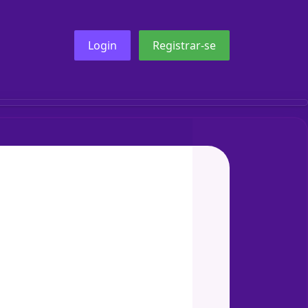
Login
Registrar-se