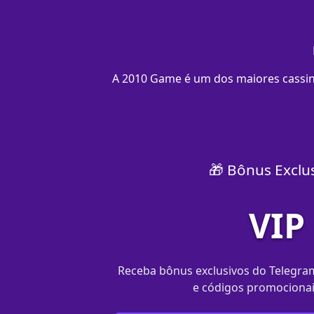
A 2010 Game é um dos maiores cassino
🎁 Bônus Exclu
VIP
Receba bônus exclusivos do Telegra
e códigos promocionai