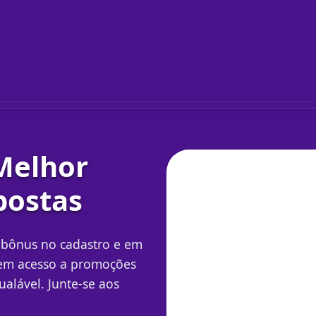
Melhor
postas
 bônus no cadastro e em
tem acesso a promoções
ualável. Junte-se aos