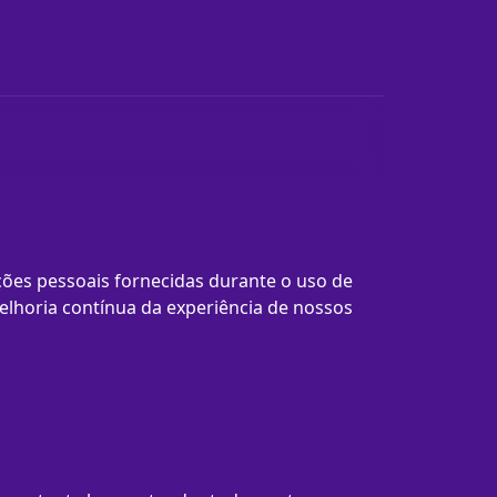
ões pessoais fornecidas durante o uso de
elhoria contínua da experiência de nossos