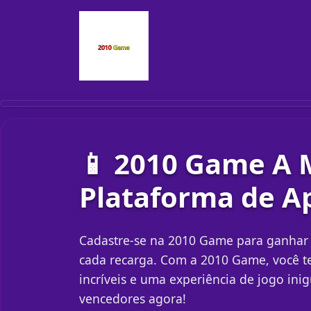
📱 2010 Game A 
Plataforma de A
Cadastre-se na 2010 Game para ganhar
cada recarga. Com a 2010 Game, você 
incríveis e uma experiência de jogo inig
vencedores agora!