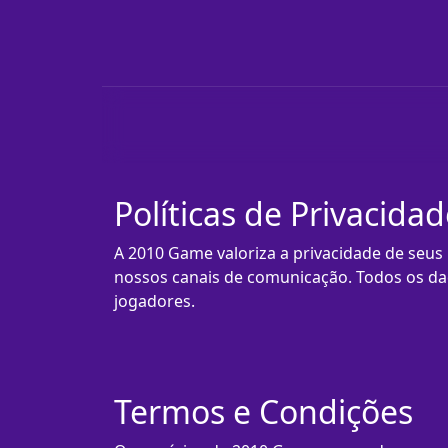
Políticas de Privacida
A 2010 Game valoriza a privacidade de seu
nossos canais de comunicação. Todos os dad
jogadores.
Termos e Condições