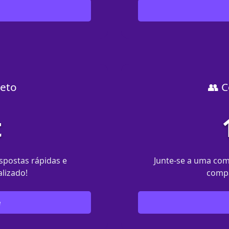
reto
👥 
t
espostas rápidas e
Junte-se a uma com
lizado!
compa
e