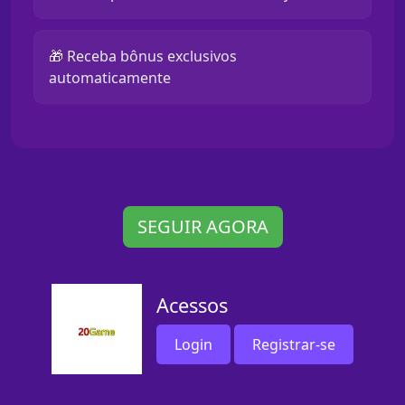
🎁 Receba bônus exclusivos
automaticamente
SEGUIR AGORA
Acessos
Login
Registrar-se