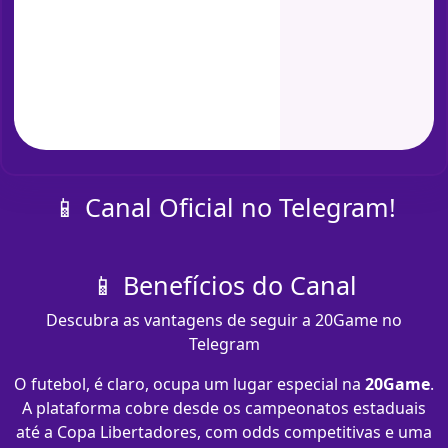
📱 Canal Oficial no Telegram!
📱 Benefícios do Canal
Descubra as vantagens de seguir a 20Game no
Telegram
O futebol, é claro, ocupa um lugar especial na
20Game
.
A plataforma cobre desde os campeonatos estaduais
até a Copa Libertadores, com odds competitivas e uma