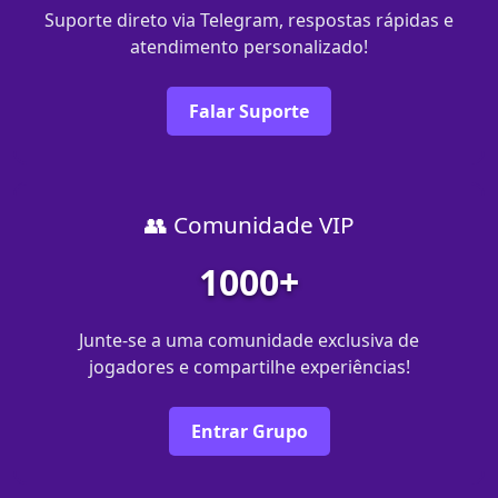
Suporte direto via Telegram, respostas rápidas e
atendimento personalizado!
Falar Suporte
👥 Comunidade VIP
1000+
Junte-se a uma comunidade exclusiva de
jogadores e compartilhe experiências!
Entrar Grupo