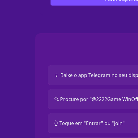
📱 Baixe o app Telegram no seu disp
🔍 Procure por "@2222Game WinOfi
👆 Toque em "Entrar" ou "Join"