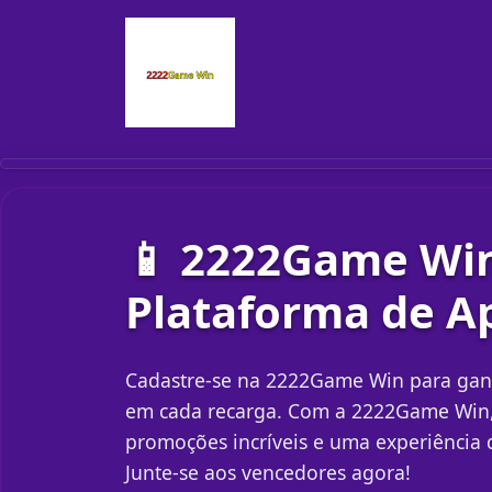
📱 2222Game Wi
Plataforma de A
Cadastre-se na 2222Game Win para gan
em cada recarga. Com a 2222Game Win,
promoções incríveis e uma experiência d
Junte-se aos vencedores agora!