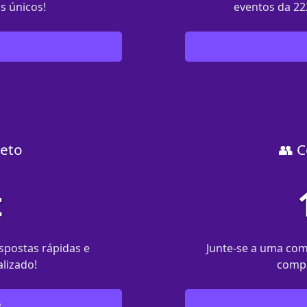
s únicos!
eventos da 2
reto
👥 
t
espostas rápidas e
Junte-se a uma com
lizado!
compa
e