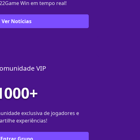
222Game Win em tempo real!
Ver Notícias
Comunidade VIP
1000+
unidade exclusiva de jogadores e
rtilhe experiências!
Entrar Grupo