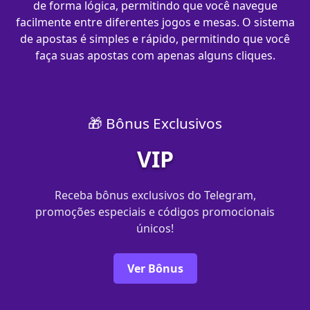
de forma lógica, permitindo que você navegue
facilmente entre diferentes jogos e mesas. O sistema
de apostas é simples e rápido, permitindo que você
faça suas apostas com apenas alguns cliques.
🎁 Bônus Exclusivos
VIP
Receba bônus exclusivos do Telegram,
promoções especiais e códigos promocionais
únicos!
Ver Bônus