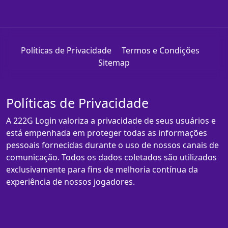
Políticas de Privacidade
Termos e Condições
Sitemap
Políticas de Privacidade
A 222G Login valoriza a privacidade de seus usuários e
está empenhada em proteger todas as informações
pessoais fornecidas durante o uso de nossos canais de
comunicação. Todos os dados coletados são utilizados
exclusivamente para fins de melhoria contínua da
experiência de nossos jogadores.