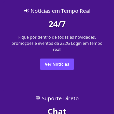
📢 Notícias em Tempo Real
24/7
Fique por dentro de todas as novidades,
promoções e eventos da 222G Login em tempo
real!
Ver Notícias
💬 Suporte Direto
Chat