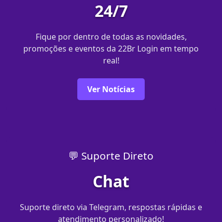
24/7
Fique por dentro de todas as novidades,
promoções e eventos da 22Br Login em tempo
real!
Ver Notícias
💬 Suporte Direto
Chat
Suporte direto via Telegram, respostas rápidas e
atendimento personalizado!