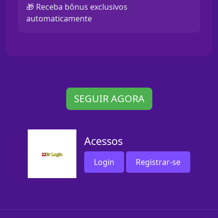
🎁 Receba bônus exclusivos
automaticamente
SEGUIR AGORA
Acessos
Login
Registrar-se