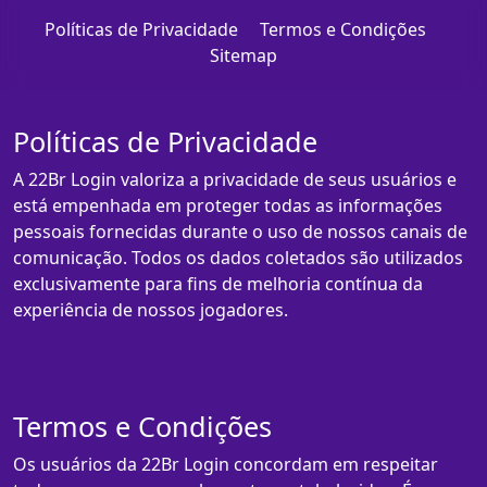
Políticas de Privacidade
Termos e Condições
Sitemap
Políticas de Privacidade
A 22Br Login valoriza a privacidade de seus usuários e
está empenhada em proteger todas as informações
pessoais fornecidas durante o uso de nossos canais de
comunicação. Todos os dados coletados são utilizados
exclusivamente para fins de melhoria contínua da
experiência de nossos jogadores.
Termos e Condições
Os usuários da 22Br Login concordam em respeitar