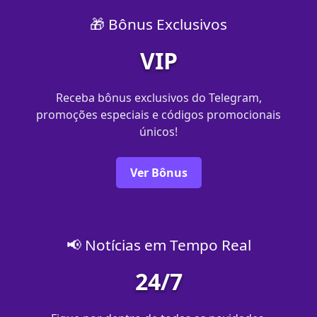
🎁 Bônus Exclusivos
VIP
Receba bônus exclusivos do Telegram,
promoções especiais e códigos promocionais
únicos!
Ver Bônus
📢 Notícias em Tempo Real
24/7