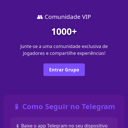
👥 Comunidade VIP
1000+
Junte-se a uma comunidade exclusiva de
jogadores e compartilhe experiências!
Entrar Grupo
📱 Como Seguir no Telegram
📱 Baixe o app Telegram no seu dispositivo