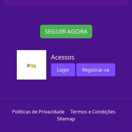
SEGUIR AGORA
Acessos
Login
Registrar-se
Políticas de Privacidade
Termos e Condições
Sitemap