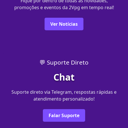
Fique por dentro de todas as novidades,
promoções e eventos da 2Vpg em tempo real!
Ver Notícias
💬 Suporte Direto
Chat
Suporte direto via Telegram, respostas rápidas e
atendimento personalizado!
Falar Suporte