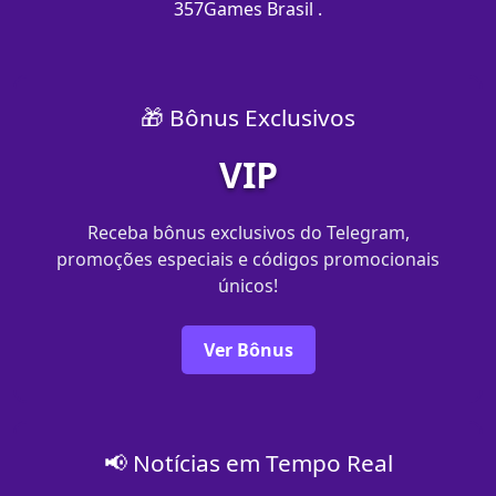
357Games Brasil .
🎁 Bônus Exclusivos
VIP
Receba bônus exclusivos do Telegram,
promoções especiais e códigos promocionais
únicos!
Ver Bônus
📢 Notícias em Tempo Real