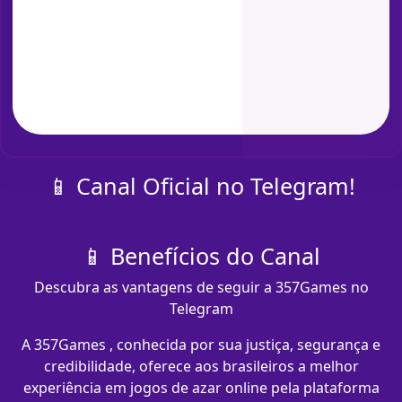
📱 Canal Oficial no Telegram!
📱 Benefícios do Canal
Descubra as vantagens de seguir a 357Games no
Telegram
A 357Games , conhecida por sua justiça, segurança e
credibilidade, oferece aos brasileiros a melhor
experiência em jogos de azar online pela plataforma