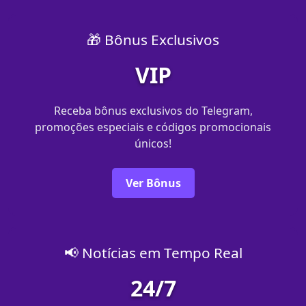
🎁 Bônus Exclusivos
VIP
Receba bônus exclusivos do Telegram,
promoções especiais e códigos promocionais
únicos!
Ver Bônus
📢 Notícias em Tempo Real
24/7