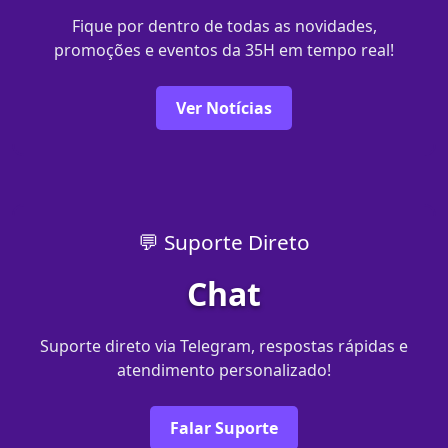
Fique por dentro de todas as novidades,
promoções e eventos da 35H em tempo real!
Ver Notícias
💬 Suporte Direto
Chat
Suporte direto via Telegram, respostas rápidas e
atendimento personalizado!
Falar Suporte