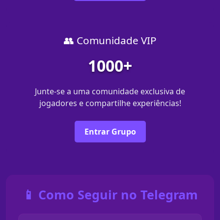
👥 Comunidade VIP
1000+
Junte-se a uma comunidade exclusiva de
jogadores e compartilhe experiências!
Entrar Grupo
📱 Como Seguir no Telegram