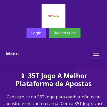
Login
Registrar-se
Menu
📱 35T Jogo A Melhor
Plataforma de Apostas
Cadastre-se na 35T Jogo para ganhar bônus no
cadastro e em cada recarga. Com a 35T Jogo, você