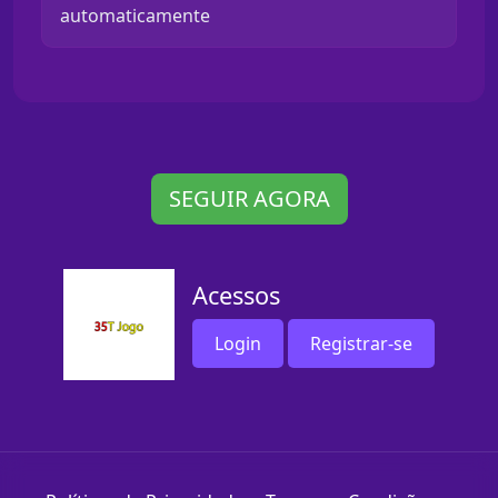
automaticamente
SEGUIR AGORA
Acessos
Login
Registrar-se