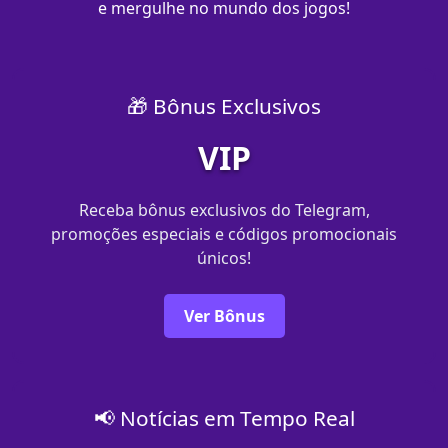
e mergulhe no mundo dos jogos!
🎁 Bônus Exclusivos
VIP
Receba bônus exclusivos do Telegram,
promoções especiais e códigos promocionais
únicos!
Ver Bônus
📢 Notícias em Tempo Real