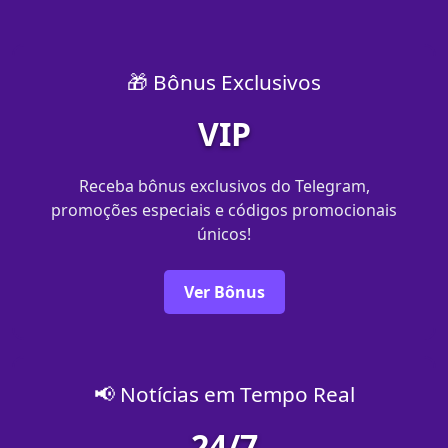
🎁 Bônus Exclusivos
VIP
Receba bônus exclusivos do Telegram,
promoções especiais e códigos promocionais
únicos!
Ver Bônus
📢 Notícias em Tempo Real
24/7