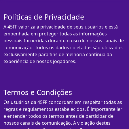
Políticas de Privacidade
A 45FF valoriza a privacidade de seus usuários e está
empenhada em proteger todas as informações
pessoais fornecidas durante o uso de nossos canais de
comunicação. Todos os dados coletados são utilizados
exclusivamente para fins de melhoria contínua da
experiência de nossos jogadores.
Termos e Condições
Os usuários da 45FF concordam em respeitar todas as
regras e regulamentos estabelecidos. É importante ler
e entender todos os termos antes de participar de
nossos canais de comunicação. A violação destes