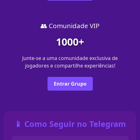
👥 Comunidade VIP
1000+
Junte-se a uma comunidade exclusiva de
jogadores e compartilhe experiências!
Entrar Grupo
📱 Como Seguir no Telegram