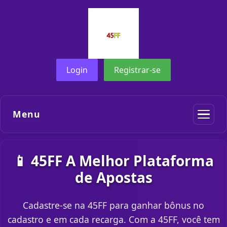
Login
Registrar-se
Menu
📱 45FF A Melhor Plataforma
de Apostas
Cadastre-se na 45FF para ganhar bônus no
cadastro e em cada recarga. Com a 45FF, você tem