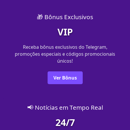
🎁 Bônus Exclusivos
VIP
Receba bônus exclusivos do Telegram,
promoções especiais e códigos promocionais
únicos!
Ver Bônus
📢 Notícias em Tempo Real
24/7