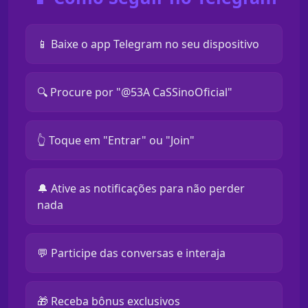
📱 Baixe o app Telegram no seu dispositivo
🔍 Procure por "@53A CaSSinoOficial"
👆 Toque em "Entrar" ou "Join"
🔔 Ative as notificações para não perder
nada
💬 Participe das conversas e interaja
🎁 Receba bônus exclusivos