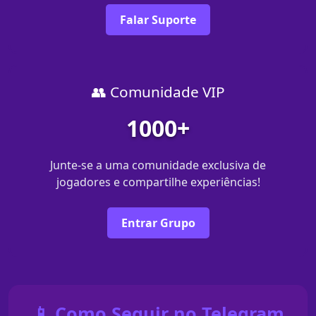
Falar Suporte
👥 Comunidade VIP
1000+
Junte-se a uma comunidade exclusiva de
jogadores e compartilhe experiências!
Entrar Grupo
📱 Como Seguir no Telegram