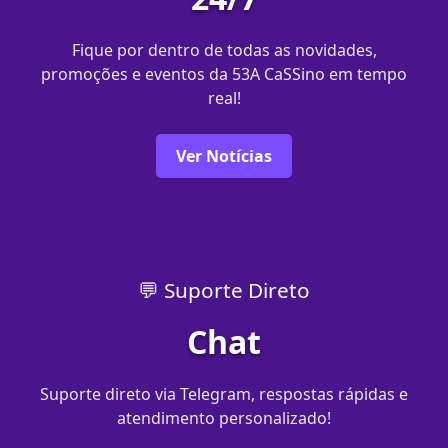
Fique por dentro de todas as novidades,
promoções e eventos da 53A CaSSino em tempo
real!
Ver Notícias
💬 Suporte Direto
Chat
Suporte direto via Telegram, respostas rápidas e
atendimento personalizado!