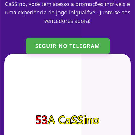
CaSSino, você tem acesso a promoções incríveis e
uma experiência de jogo inigualável. Junte-se aos
vencedores agora!
SEGUIR NO TELEGRAM