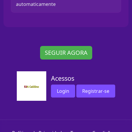
automaticamente
SEGUIR AGORA
Acessos
Login
Registrar-se