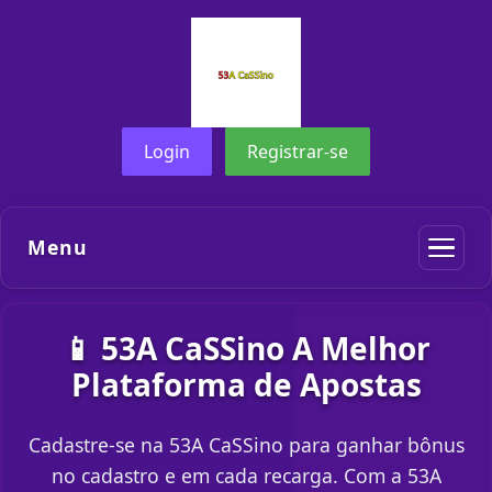
Login
Registrar-se
Menu
📱 53A CaSSino A Melhor
Plataforma de Apostas
Cadastre-se na 53A CaSSino para ganhar bônus
no cadastro e em cada recarga. Com a 53A