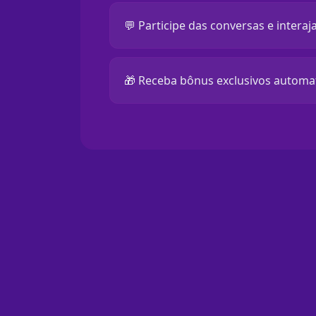
💬 Participe das conversas e interaj
🎁 Receba bônus exclusivos autom