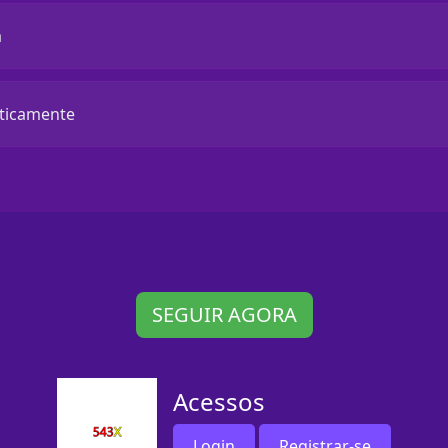
a
aticamente
SEGUIR AGORA
Acessos
Login
Registrar-se