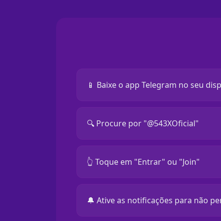
📱 Baixe o app Telegram no seu disp
🔍 Procure por "@543XOficial"
👆 Toque em "Entrar" ou "Join"
🔔 Ative as notificações para não p