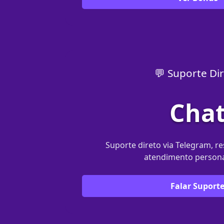
💬 Suporte Di
Cha
Suporte direto via Telegram, r
atendimento persona
Falar Suport