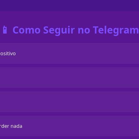
📱 Como Seguir no Telegram
ositivo
erder nada