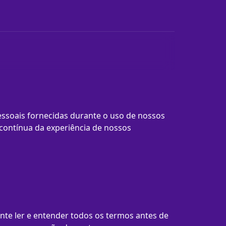
essoais fornecidas durante o uso de nossos
 contínua da experiência de nossos
nte ler e entender todos os termos antes de