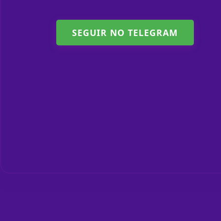
SEGUIR NO TELEGRAM