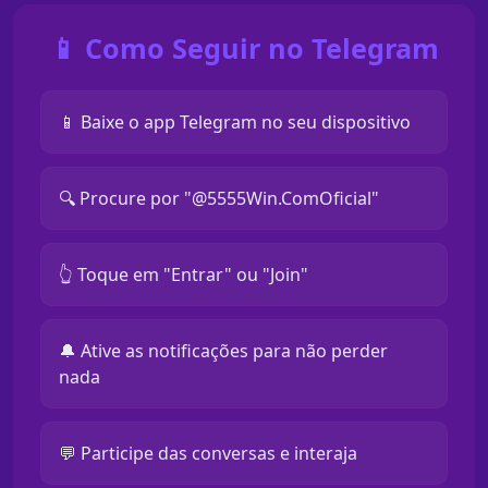
📱 Como Seguir no Telegram
📱 Baixe o app Telegram no seu dispositivo
🔍 Procure por "@5555Win.ComOficial"
👆 Toque em "Entrar" ou "Join"
🔔 Ative as notificações para não perder
nada
💬 Participe das conversas e interaja