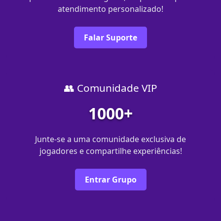
atendimento personalizado!
Falar Suporte
👥 Comunidade VIP
1000+
Junte-se a uma comunidade exclusiva de
jogadores e compartilhe experiências!
Entrar Grupo