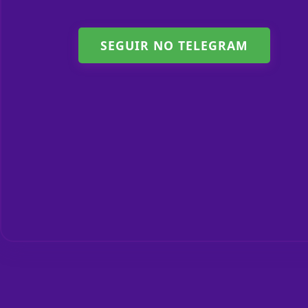
SEGUIR NO TELEGRAM