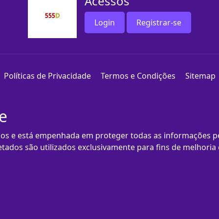
Acessos
Login
Registrar-se
Políticas de Privacidade
Termos e Condições
Sitemap
de
rios e está empenhada em proteger todas as informações p
tados são utilizados exclusivamente para fins de melhoria