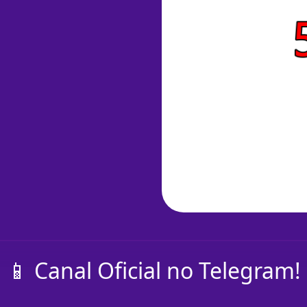
📱 Canal Oficial no Telegram!