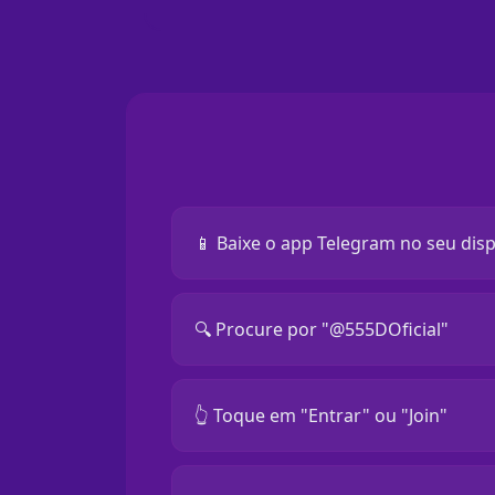
📱 Baixe o app Telegram no seu disp
🔍 Procure por "@555DOficial"
👆 Toque em "Entrar" ou "Join"