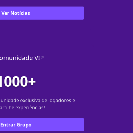
Ver Notícias
Comunidade VIP
1000+
unidade exclusiva de jogadores e
rtilhe experiências!
Entrar Grupo