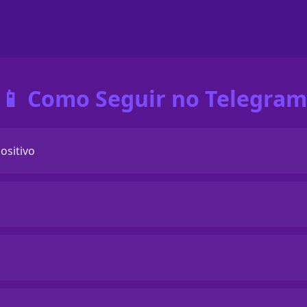
📱 Como Seguir no Telegram
ositivo