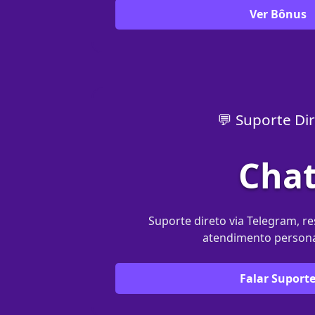
Ver Bônus
💬 Suporte Di
Cha
Suporte direto via Telegram, r
atendimento persona
Falar Suport