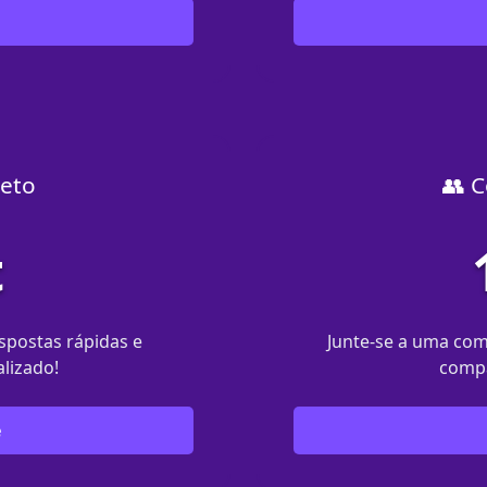
reto
👥 
t
espostas rápidas e
Junte-se a uma com
lizado!
compa
e