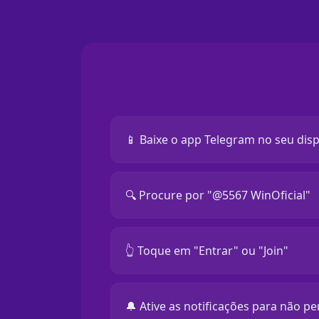
📱 Baixe o app Telegram no seu disp
🔍 Procure por "@5567 WinOficial"
👆 Toque em "Entrar" ou "Join"
🔔 Ative as notificações para não p