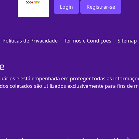
Login
Registrar-se
Políticas de Privacidade
Termos e Condições
Sitemap
de
usuários e está empenhada em proteger todas as informaçõ
os coletados são utilizados exclusivamente para fins de m