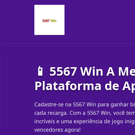
📱 5567 Win A M
Plataforma de A
Cadastre-se na 5567 Win para ganhar b
cada recarga. Com a 5567 Win, você te
incríveis e uma experiência de jogo inig
vencedores agora!