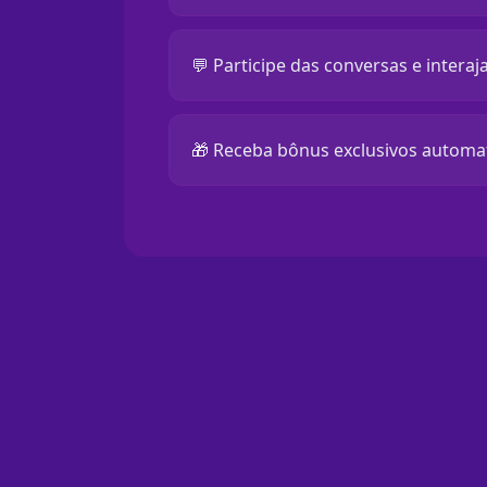
💬 Participe das conversas e interaj
🎁 Receba bônus exclusivos autom