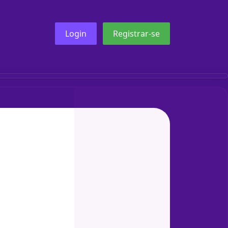
Login
Registrar-se