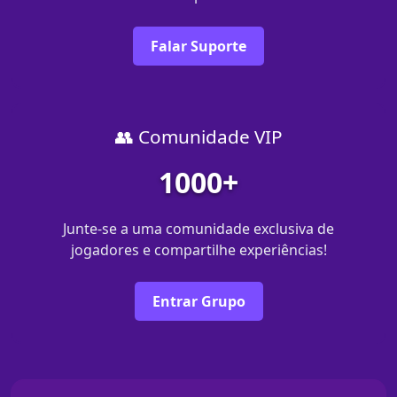
Falar Suporte
👥 Comunidade VIP
1000+
Junte-se a uma comunidade exclusiva de
jogadores e compartilhe experiências!
Entrar Grupo