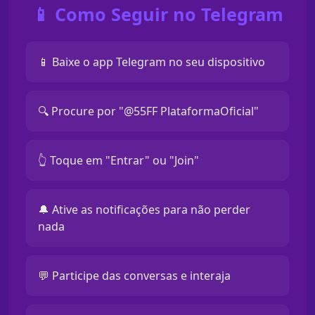
📱 Como Seguir no Telegram
📱 Baixe o app Telegram no seu dispositivo
🔍 Procure por "@55FF PlataformaOficial"
👆 Toque em "Entrar" ou "Join"
🔔 Ative as notificações para não perder
nada
💬 Participe das conversas e interaja