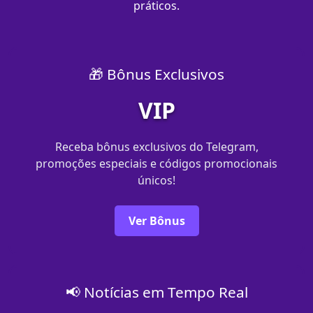
práticos.
🎁 Bônus Exclusivos
VIP
Receba bônus exclusivos do Telegram,
promoções especiais e códigos promocionais
únicos!
Ver Bônus
📢 Notícias em Tempo Real