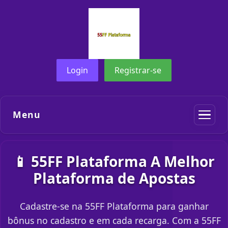
Login
Registrar-se
Menu
📱 55FF Plataforma A Melhor
Plataforma de Apostas
Cadastre-se na 55FF Plataforma para ganhar
bônus no cadastro e em cada recarga. Com a 55FF