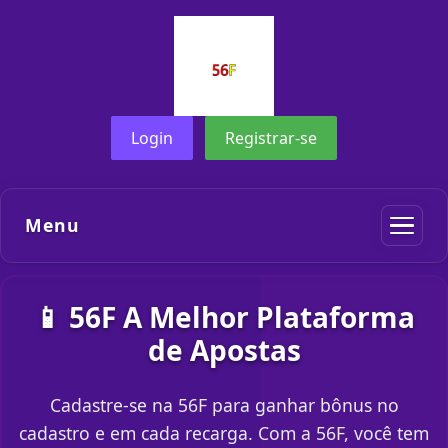
Login
Registrar-se
Menu
📱 56F A Melhor Plataforma
de Apostas
Cadastre-se na 56F para ganhar bônus no
cadastro e em cada recarga. Com a 56F, você tem