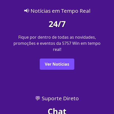
📢 Notícias em Tempo Real
24/7
Fique por dentro de todas as novidades,
promoções e eventos da 5757 Win em tempo
real!
Ver Notícias
💬 Suporte Direto
Chat