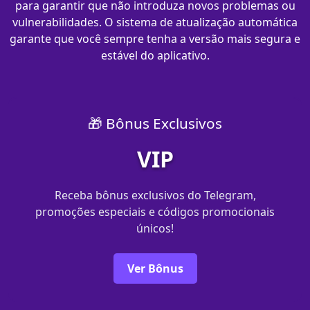
para garantir que não introduza novos problemas ou
vulnerabilidades. O sistema de atualização automática
garante que você sempre tenha a versão mais segura e
estável do aplicativo.
🎁 Bônus Exclusivos
VIP
Receba bônus exclusivos do Telegram,
promoções especiais e códigos promocionais
únicos!
Ver Bônus