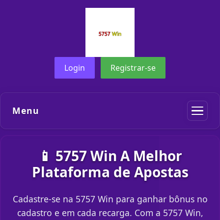
Login
Registrar-se
Menu
📱 5757 Win A Melhor
Plataforma de Apostas
Cadastre-se na 5757 Win para ganhar bônus no
cadastro e em cada recarga. Com a 5757 Win,