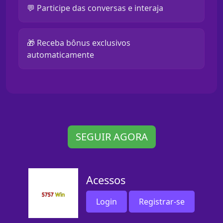
💬 Participe das conversas e interaja
🎁 Receba bônus exclusivos
automaticamente
SEGUIR AGORA
Acessos
Login
Registrar-se