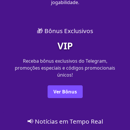
jogabilidade.
🎁 Bônus Exclusivos
VIP
Receba bônus exclusivos do Telegram,
promoções especiais e códigos promocionais
únicos!
Ver Bônus
📢 Notícias em Tempo Real