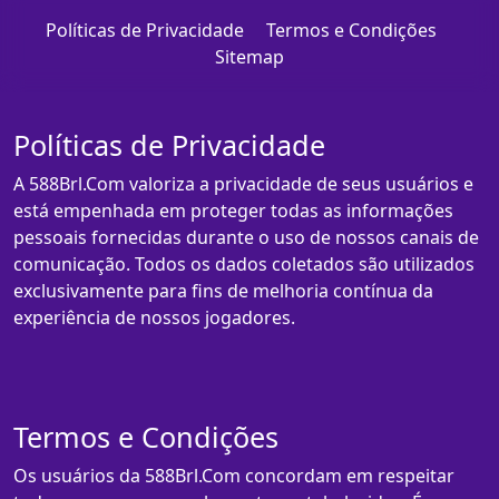
Políticas de Privacidade
Termos e Condições
Sitemap
Políticas de Privacidade
A 588Brl.Com valoriza a privacidade de seus usuários e
está empenhada em proteger todas as informações
pessoais fornecidas durante o uso de nossos canais de
comunicação. Todos os dados coletados são utilizados
exclusivamente para fins de melhoria contínua da
experiência de nossos jogadores.
Termos e Condições
Os usuários da 588Brl.Com concordam em respeitar