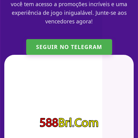
você tem acesso a promoções incríveis e uma
experiência de jogo inigualável. Junte-se aos
vencedores agora!
SEGUIR NO TELEGRAM