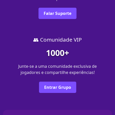
Falar Suporte
👥 Comunidade VIP
1000+
Junte-se a uma comunidade exclusiva de
jogadores e compartilhe experiências!
Entrar Grupo