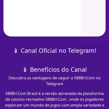
📱 Canal Oficial no Telegram!
📱 Benefícios do Canal
Descubra as vantagens de seguir a 588Brl.Com no
Telegram
588Brl.Com Brasil é a versão abreviada da plataforma
de cassino recreativo 588Brl.Com , onde os jogadores
exploram um mundo de jogos com ampla variedade e