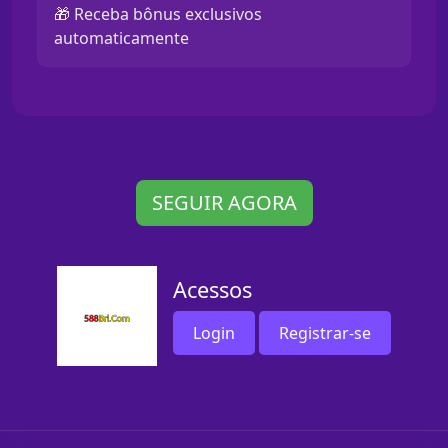
🎁 Receba bônus exclusivos
automaticamente
SEGUIR AGORA
Acessos
Login
Registrar-se