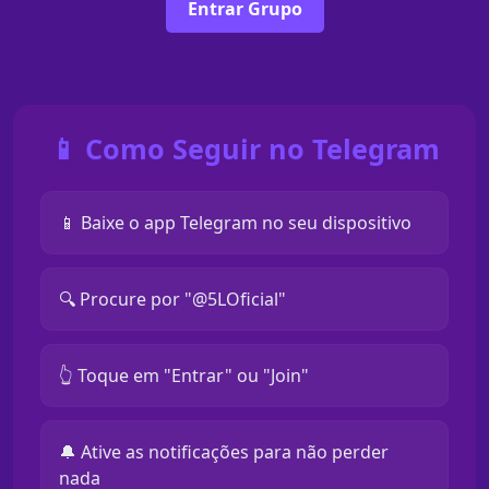
Entrar Grupo
📱 Como Seguir no Telegram
📱 Baixe o app Telegram no seu dispositivo
🔍 Procure por "@5LOficial"
👆 Toque em "Entrar" ou "Join"
🔔 Ative as notificações para não perder
nada