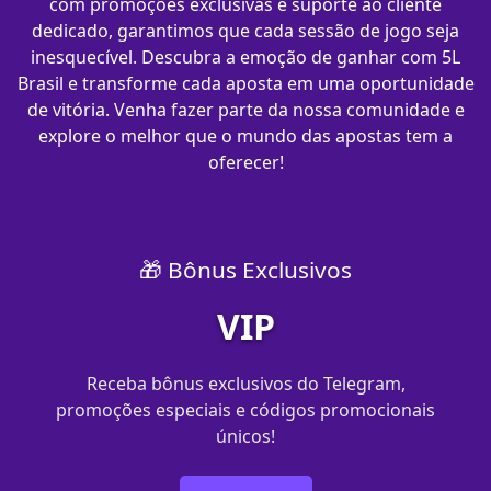
com promoções exclusivas e suporte ao cliente
dedicado, garantimos que cada sessão de jogo seja
inesquecível. Descubra a emoção de ganhar com 5L
Brasil e transforme cada aposta em uma oportunidade
de vitória. Venha fazer parte da nossa comunidade e
explore o melhor que o mundo das apostas tem a
oferecer!
🎁 Bônus Exclusivos
VIP
Receba bônus exclusivos do Telegram,
promoções especiais e códigos promocionais
únicos!