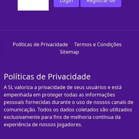
Login
Registrar-se
Políticas de Privacidade
Termos e Condições
Sitemap
Políticas de Privacidade
A 5L valoriza a privacidade de seus usuários e está
empenhada em proteger todas as informações
pessoais fornecidas durante o uso de nossos canais de
comunicação. Todos os dados coletados são utilizados
exclusivamente para fins de melhoria contínua da
experiência de nossos jogadores.