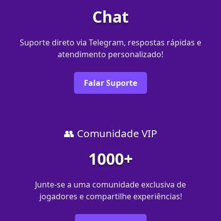
Chat
Suporte direto via Telegram, respostas rápidas e
atendimento personalizado!
Falar Suporte
👥 Comunidade VIP
1000+
Junte-se a uma comunidade exclusiva de
jogadores e compartilhe experiências!