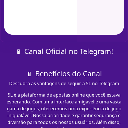
📱 Canal Oficial no Telegram!
📱 Benefícios do Canal
Descubra as vantagens de seguir a 5L no Telegram
5L é a plataforma de apostas online que você estava
esperando. Com uma interface amigável e uma vasta
gama de jogos, oferecemos uma experiência de jogo
inigualável. Nossa prioridade é garantir segurança e
diversão para todos os nossos usuários. Além disso,