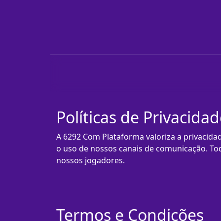
Políticas de Privacida
A 6292 Com Plataforma valoriza a privacid
o uso de nossos canais de comunicação. Tod
nossos jogadores.
Termos e Condições