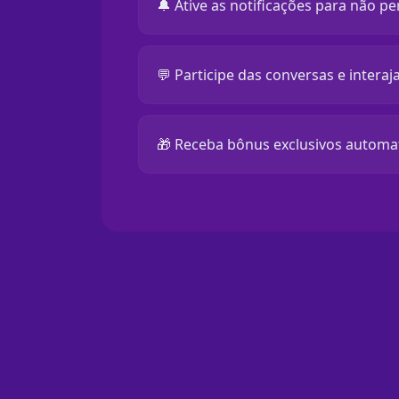
🔔 Ative as notificações para não p
💬 Participe das conversas e interaj
🎁 Receba bônus exclusivos autom