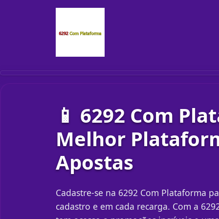
📱 6292 Com Pla
Melhor Platafor
Apostas
Cadastre-se na 6292 Com Plataforma p
cadastro e em cada recarga. Com a 629