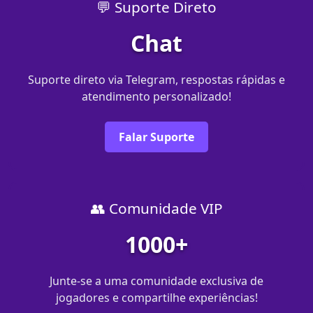
💬 Suporte Direto
Chat
Suporte direto via Telegram, respostas rápidas e
atendimento personalizado!
Falar Suporte
👥 Comunidade VIP
1000+
Junte-se a uma comunidade exclusiva de
jogadores e compartilhe experiências!