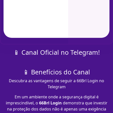
📱 Canal Oficial no Telegram!
📱 Benefícios do Canal
Descubra as vantagens de seguir a 66Brl Login no
Telegram
Em um ambiente onde a segurança digital é
imprescindível, o
66Brl Login
demonstra que investir
na proteção dos dados não é apenas uma exigência