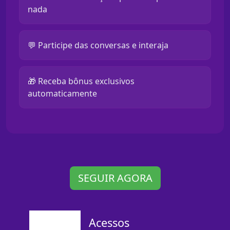
nada
💬 Participe das conversas e interaja
🎁 Receba bônus exclusivos
automaticamente
SEGUIR AGORA
Acessos