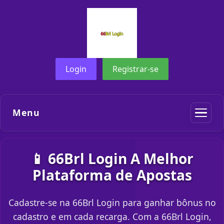
Login
Registrar-se
Menu
📱 66Brl Login A Melhor
Plataforma de Apostas
Cadastre-se na 66Brl Login para ganhar bônus no
cadastro e em cada recarga. Com a 66Brl Login,