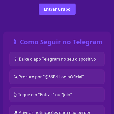
Entrar Grupo
📱 Como Seguir no Telegram
📱 Baixe o app Telegram no seu dispositivo
🔍 Procure por "@66Brl LoginOficial"
👆 Toque em "Entrar" ou "Join"
🔔 Ative as notificações para não perder