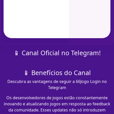
📱 Canal Oficial no Telegram!
📱 Benefícios do Canal
Descubra as vantagens de seguir a 66Jogo Login no
Telegram
Os desenvolvedores de jogos estão constantemente
inovando e atualizando jogos em resposta ao feedback
da comunidade. Esses updates não só introduzem