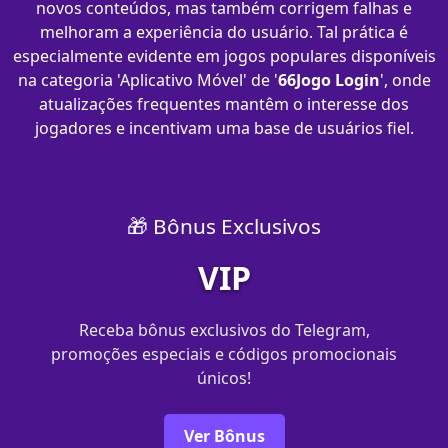
novos conteúdos, mas também corrigem falhas e
melhoram a experiência do usuário. Tal prática é
especialmente evidente em jogos populares disponíveis
na categoria 'Aplicativo Móvel' de '
66Jogo Login
', onde
atualizações frequentes mantêm o interesse dos
jogadores e incentivam uma base de usuários fiel.
🎁 Bônus Exclusivos
VIP
Receba bônus exclusivos do Telegram,
promoções especiais e códigos promocionais
únicos!
Ver Bônus