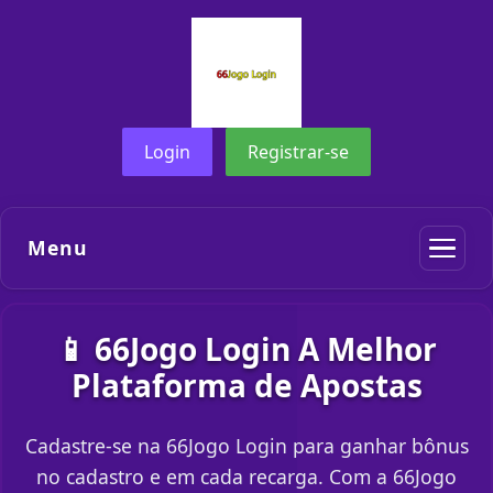
Login
Registrar-se
Menu
📱 66Jogo Login A Melhor
Plataforma de Apostas
Cadastre-se na 66Jogo Login para ganhar bônus
no cadastro e em cada recarga. Com a 66Jogo