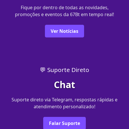
Fique por dentro de todas as novidades,
promoções e eventos da 67Bt em tempo real!
Ver Notícias
💬 Suporte Direto
Chat
Suporte direto via Telegram, respostas rápidas e
atendimento personalizado!
Falar Suporte