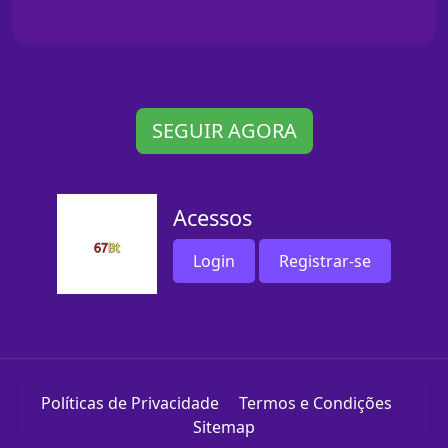
SEGUIR AGORA
Acessos
Login
Registrar-se
Políticas de Privacidade
Termos e Condições
Sitemap