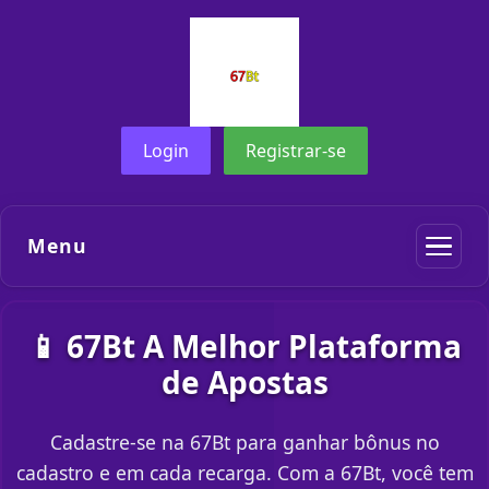
Login
Registrar-se
Menu
📱 67Bt A Melhor Plataforma
de Apostas
Cadastre-se na 67Bt para ganhar bônus no
cadastro e em cada recarga. Com a 67Bt, você tem