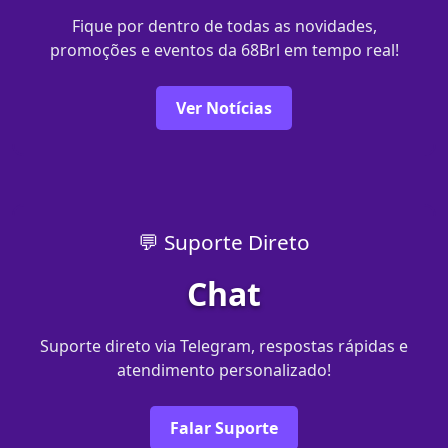
Fique por dentro de todas as novidades,
promoções e eventos da 68Brl em tempo real!
Ver Notícias
💬 Suporte Direto
Chat
Suporte direto via Telegram, respostas rápidas e
atendimento personalizado!
Falar Suporte