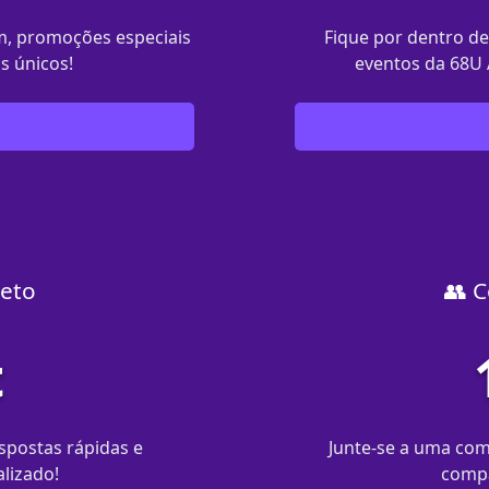
m, promoções especiais
Fique por dentro d
s únicos!
eventos da 68U
reto
👥 
t
espostas rápidas e
Junte-se a uma com
lizado!
compa