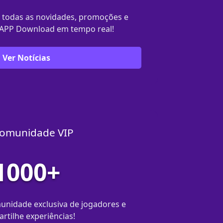
e todas as novidades, promoções e
 APP Download em tempo real!
Ver Notícias
Comunidade VIP
1000+
unidade exclusiva de jogadores e
rtilhe experiências!