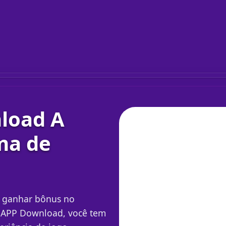
load A
ma de
 ganhar bônus no
U APP Download, você tem