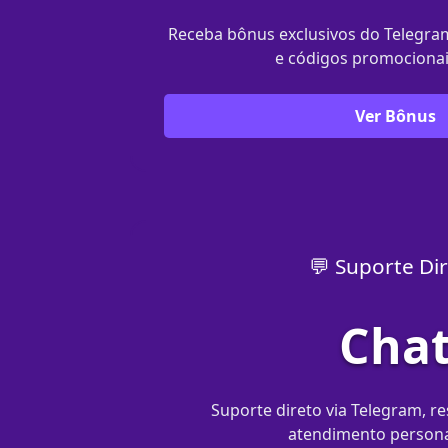
Receba bônus exclusivos do Telegra
e códigos promocionai
Ver Bônus
💬 Suporte Di
Cha
Suporte direto via Telegram, r
atendimento persona