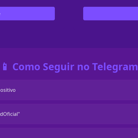
e
📱 Como Seguir no Telegram
ositivo
Oficial"