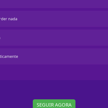
erder nada
a
aticamente
SEGUIR AGORA