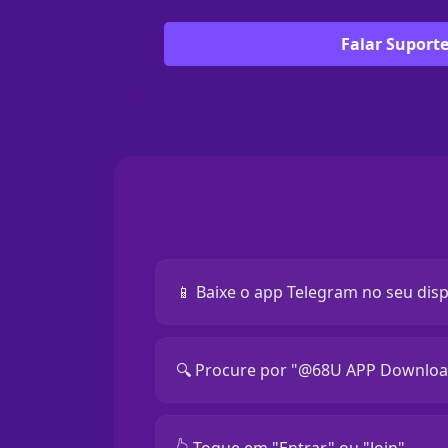
Falar Suport
📱 Baixe o app Telegram no seu disp
🔍 Procure por "@68U APP Download