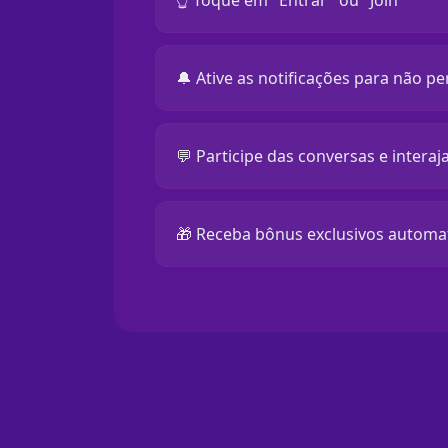
👆 Toque em "Entrar" ou "Join"
🔔 Ative as notificações para não p
💬 Participe das conversas e interaj
🎁 Receba bônus exclusivos autom