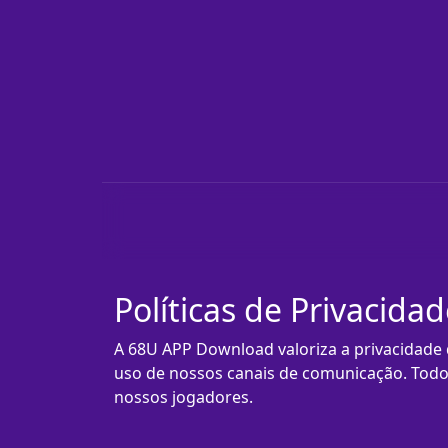
Políticas de Privacida
A 68U APP Download valoriza a privacidade
uso de nossos canais de comunicação. Todos
nossos jogadores.