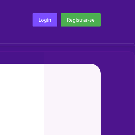
Login
Registrar-se