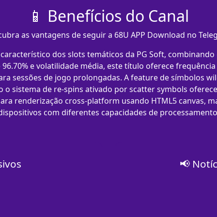
📱 Benefícios do Canal
cubra as vantagens de seguir a 68U APP Download no Tele
al característico dos slots temáticos da PG Soft, combinand
6.70% e volatilidade média, este título oferece frequênc
ara sessões de jogo prolongadas. A feature de símbolos wild
nto o sistema de re-spins ativado por scatter symbols ofer
o para renderização cross-platform usando HTML5 canvas, m
dispositivos com diferentes capacidades de processamento
sivos
📢 Notí