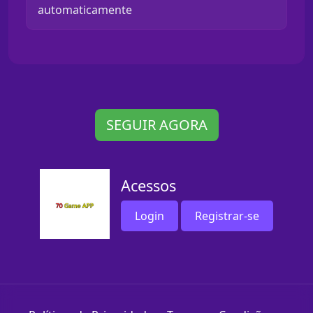
automaticamente
SEGUIR AGORA
Acessos
Login
Registrar-se