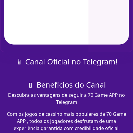
📱 Canal Oficial no Telegram!
📱 Benefícios do Canal
Descubra as vantagens de seguir a 70 Game APP no
Telegram
Com os jogos de cassino mais populares da 70 Game
APP , todos os jogadores desfrutam de uma
experiência garantida com credibilidade oficial.