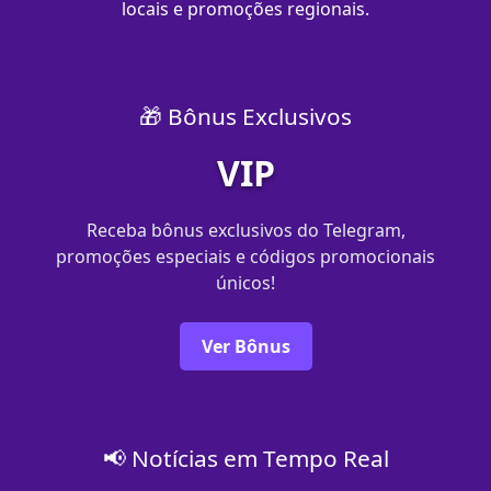
locais e promoções regionais.
🎁 Bônus Exclusivos
VIP
Receba bônus exclusivos do Telegram,
promoções especiais e códigos promocionais
únicos!
Ver Bônus
📢 Notícias em Tempo Real