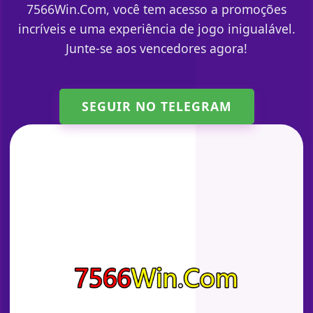
7566Win.Com, você tem acesso a promoções
incríveis e uma experiência de jogo inigualável.
Junte-se aos vencedores agora!
SEGUIR NO TELEGRAM