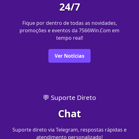
24/7
Fique por dentro de todas as novidades,
promoções e eventos da 7566Win.Com em
tempo real!
Ver Notícias
💬 Suporte Direto
Chat
Suporte direto via Telegram, respostas rápidas e
atendimento personalizado!