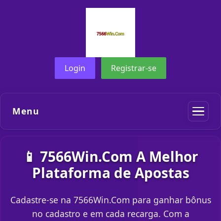
Login
Registrar-se
Menu
📱 7566Win.Com A Melhor
Plataforma de Apostas
Cadastre-se na 7566Win.Com para ganhar bônus
no cadastro e em cada recarga. Com a