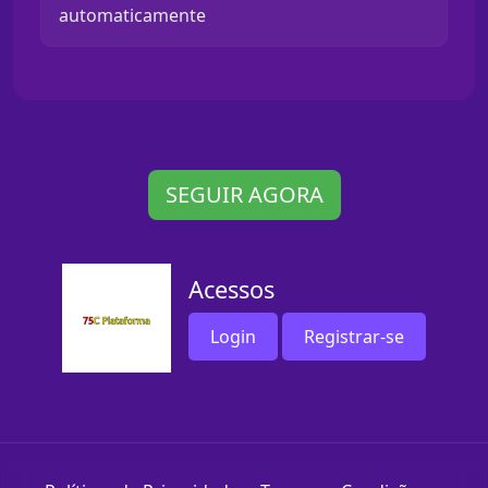
automaticamente
SEGUIR AGORA
Acessos
Login
Registrar-se