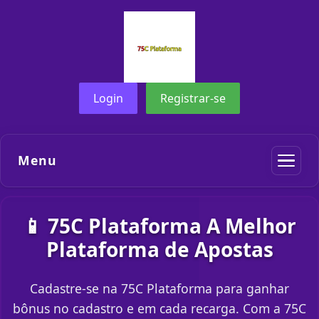
Login
Registrar-se
Menu
📱 75C Plataforma A Melhor
Plataforma de Apostas
Cadastre-se na 75C Plataforma para ganhar
bônus no cadastro e em cada recarga. Com a 75C