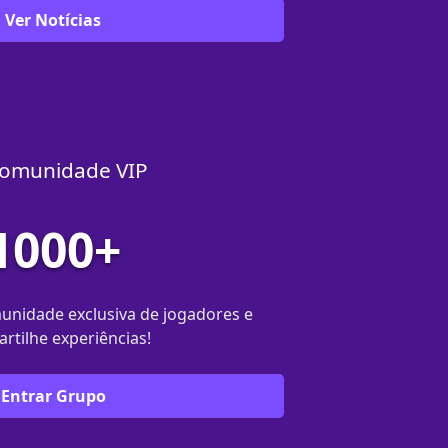
Ver Notícias
Comunidade VIP
1000+
unidade exclusiva de jogadores e
rtilhe experiências!
Entrar Grupo