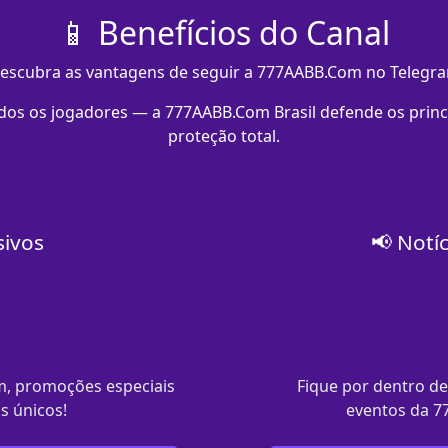
📱 Benefícios do Canal
escubra as vantagens de seguir a 777AABB.Com no Telegr
os os jogadores — a 777AABB.Com Brasil defende os princíp
proteção total.
sivos
📢 Notí
m, promoções especiais
Fique por dentro d
s únicos!
eventos da 7