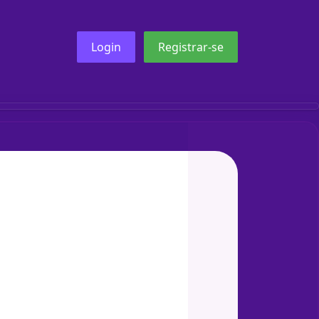
Login
Registrar-se