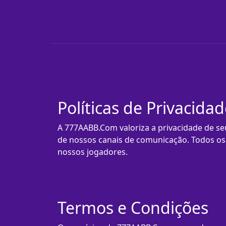
Políticas de Privacida
A 777AABB.Com valoriza a privacidade de s
de nossos canais de comunicação. Todos os 
nossos jogadores.
Termos e Condições