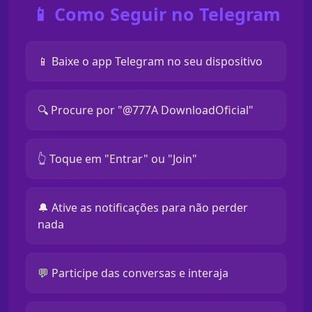
📱 Como Seguir no Telegram
📱 Baixe o app Telegram no seu dispositivo
🔍 Procure por "@777A DownloadOficial"
👆 Toque em "Entrar" ou "Join"
🔔 Ative as notificações para não perder
nada
💬 Participe das conversas e interaja