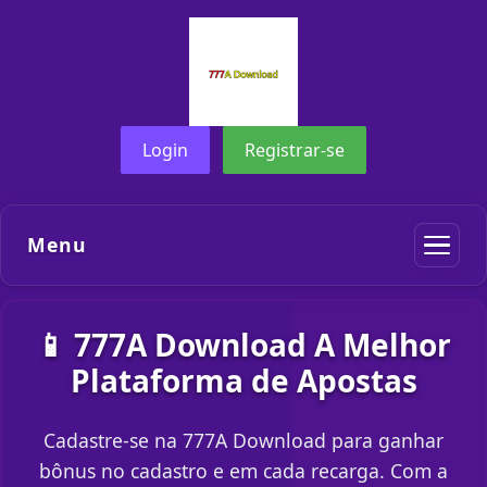
Login
Registrar-se
Menu
📱 777A Download A Melhor
Plataforma de Apostas
Cadastre-se na 777A Download para ganhar
bônus no cadastro e em cada recarga. Com a