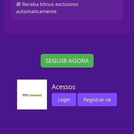
🎁 Receba bônus exclusivos
automaticamente
SEGUIR AGORA
Acessos
Login
Registrar-se