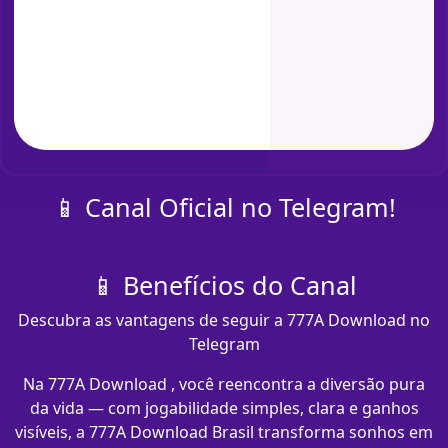
📱 Canal Oficial no Telegram!
📱 Benefícios do Canal
Descubra as vantagens de seguir a 777A Download no
Telegram
Na 777A Download , você reencontra a diversão pura
da vida — com jogabilidade simples, clara e ganhos
visíveis, a 777A Download Brasil transforma sonhos em