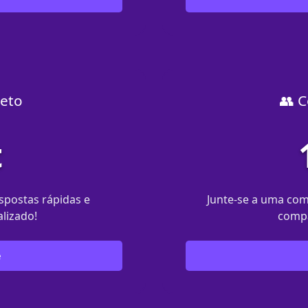
reto
👥 
t
espostas rápidas e
Junte-se a uma com
lizado!
compa
e