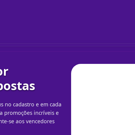
or
postas
s no cadastro e em cada
a promoções incríveis e
unte-se aos vencedores