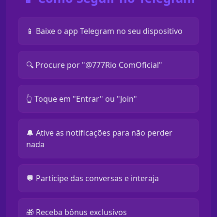
📱 Baixe o app Telegram no seu dispositivo
🔍 Procure por "@777Rio ComOficial"
👆 Toque em "Entrar" ou "Join"
🔔 Ative as notificações para não perder
nada
💬 Participe das conversas e interaja
🎁 Receba bônus exclusivos