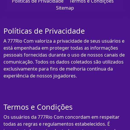
Políticas de Privacidade
Termos e Condições
Sitemap
Políticas de Privacidade
A 777Rio Com valoriza a privacidade de seus usuários e
está empenhada em proteger todas as informações
pessoais fornecidas durante o uso de nossos canais de
comunicação. Todos os dados coletados são utilizados
exclusivamente para fins de melhoria contínua da
experiência de nossos jogadores.
Termos e Condições
Os usuários da 777Rio Com concordam em respeitar
todas as regras e regulamentos estabelecidos. É