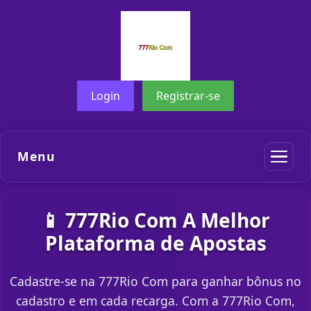
Login
Registrar-se
Menu
📱 777Rio Com A Melhor
Plataforma de Apostas
Cadastre-se na 777Rio Com para ganhar bônus no
cadastro e em cada recarga. Com a 777Rio Com,