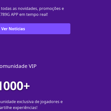
e todas as novidades, promoções e
 789G APP em tempo real!
Ver Notícias
Comunidade VIP
1000+
unidade exclusiva de jogadores e
rtilhe experiências!