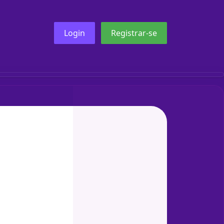
Login
Registrar-se