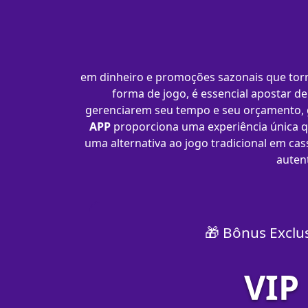
em dinheiro e promoções sazonais que torn
forma de jogo, é essencial apostar d
gerenciarem seu tempo e seu orçamento, 
APP
proporciona uma experiência única 
uma alternativa ao jogo tradicional em ca
auten
🎁 Bônus Exclu
VIP