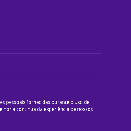
es pessoais fornecidas durante o uso de
elhoria contínua da experiência de nossos