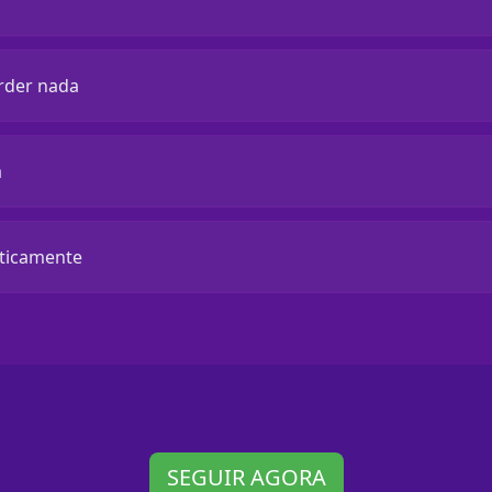
erder nada
a
aticamente
SEGUIR AGORA