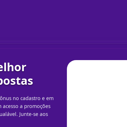
elhor
postas
ônus no cadastro e em
m acesso a promoções
ualável. Junte-se aos