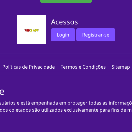
Acessos
Login
Registrar-se
Políticas de Privacidade
Termos e Condições
Sitemap
de
usuários e está empenhada em proteger todas as informaçõ
os coletados são utilizados exclusivamente para fins de m