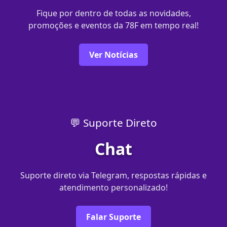
Fique por dentro de todas as novidades,
promoções e eventos da 78F em tempo real!
Ver Notícias
💬 Suporte Direto
Chat
Suporte direto via Telegram, respostas rápidas e
atendimento personalizado!
Falar Suporte