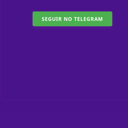
SEGUIR NO TELEGRAM