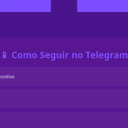
e
📱 Como Seguir no Telegram
ositivo