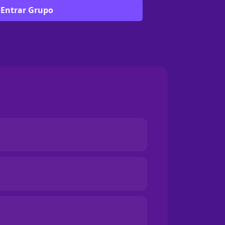
Entrar Grupo