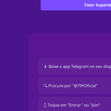
Falar Suport
📱 Baixe o app Telegram no seu disp
🔍 Procure por "@79YOficial"
👆 Toque em "Entrar" ou "Join"