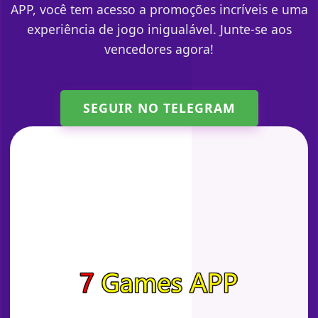
APP, você tem acesso a promoções incríveis e uma
experiência de jogo inigualável. Junte-se aos
vencedores agora!
SEGUIR NO TELEGRAM