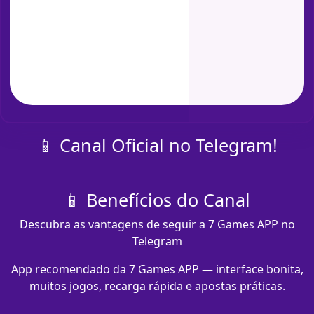
📱 Canal Oficial no Telegram!
📱 Benefícios do Canal
Descubra as vantagens de seguir a 7 Games APP no
Telegram
App recomendado da 7 Games APP — interface bonita,
muitos jogos, recarga rápida e apostas práticas.