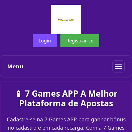
Login
Registrar-se
Menu
📱 7 Games APP A Melhor
Plataforma de Apostas
Cadastre-se na 7 Games APP para ganhar bônus
no cadastro e em cada recarga. Com a 7 Games