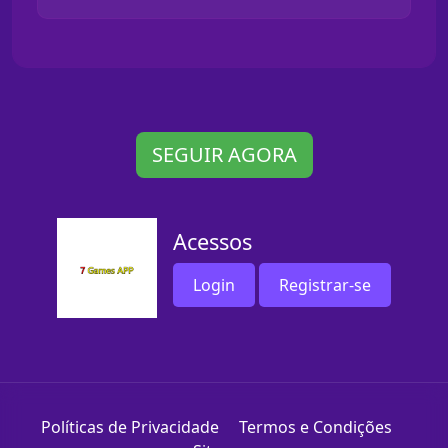
SEGUIR AGORA
Acessos
Login
Registrar-se
Políticas de Privacidade
Termos e Condições