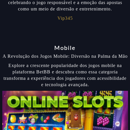
celebrando o jogo responsável e a emoção das apostas
como um meio de diversão e entretenimento.
Vip345
Mobile
A Revolução dos Jogos Mobile: Diversão na Palma da Mão
Explore a crescente popularidade dos jogos mobile na
plataforma BetBB e descubra como essa categoria
transforma a experiência dos jogadores com acessibilidade
e tecnologia avançada.