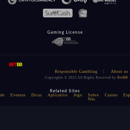
Gaming License
Responsible Gambling
About us
Copyrights © 2025 All Rights Reserved by
BetBB
Related Sites
ade
Eventos
Dicas
Aplicativo
Jogo
Sobre
Casino
Esp
Nós