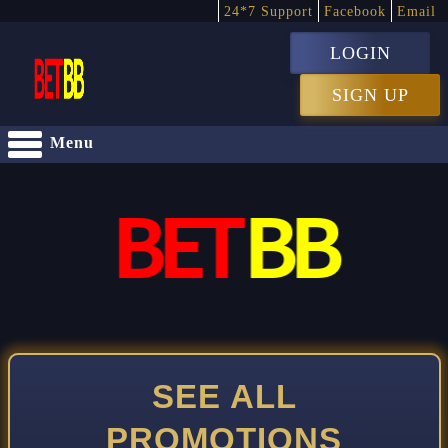
24*7 Support
Facebook
Email
LOGIN
SIGN UP
Menu
SEE ALL
PROMOTIONS