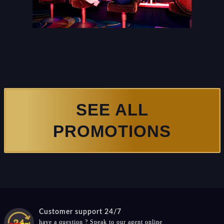
SEE ALL
PROMOTIONS
Customer support 24/7
have a question ? Speak to our agent online