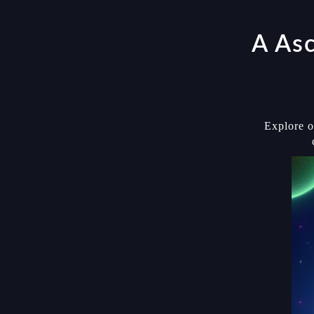
A Asc
Explore o