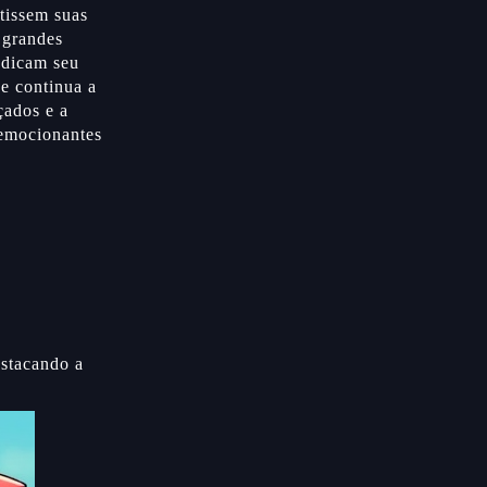
tissem suas
 grandes
ndicam seu
e continua a
çados e a
 emocionantes
estacando a