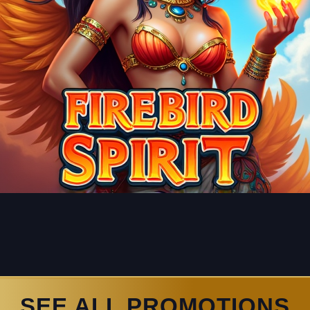
SEE ALL PROMOTIONS