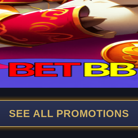
SEE ALL PROMOTIONS